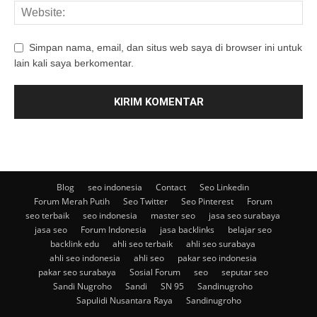
Simpan nama, email, dan situs web saya di browser ini untuk
lain kali saya berkomentar.
Blog
seo indonesia
Contact
Seo Linkedin
Forum Merah Putih
Seo Twitter
Seo Pinterest
Forum
seo terbaik
seo indonesia
master seo
jasa seo surabaya
jasa seo
Forum Indonesia
jasa backlinks
belajar seo
backlink edu
ahli seo terbaik
ahli seo surabaya
ahli seo indonesia
ahli seo
pakar seo indonesia
pakar seo surabaya
Sosial Forum
seo
seputar seo
Sandi Nugroho
Sandi
SN 95
Sandinugroho
Sapulidi Nusantara Raya
Sandinugroho