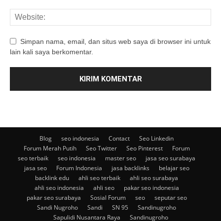
Simpan nama, email, dan situs web saya di browser ini untuk
lain kali saya berkomentar.
Blog
seo indonesia
Contact
Seo Linkedin
Forum Merah Putih
Seo Twitter
Seo Pinterest
Forum
seo terbaik
seo indonesia
master seo
jasa seo surabaya
jasa seo
Forum Indonesia
jasa backlinks
belajar seo
backlink edu
ahli seo terbaik
ahli seo surabaya
ahli seo indonesia
ahli seo
pakar seo indonesia
pakar seo surabaya
Sosial Forum
seo
seputar seo
Sandi Nugroho
Sandi
SN 95
Sandinugroho
Sapulidi Nusantara Raya
Sandinugroho