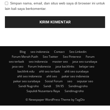
Simpan nama, email, dan situs web saya di browser ini untuk
lain kali saya berkomentar.
Blog
seo indonesia
Contact
Seo Linkedin
Forum Merah Putih
Seo Twitter
Seo Pinterest
Forum
seo terbaik
seo indonesia
master seo
jasa seo surabaya
jasa seo
Forum Indonesia
jasa backlinks
belajar seo
backlink edu
ahli seo terbaik
ahli seo surabaya
ahli seo indonesia
ahli seo
pakar seo indonesia
pakar seo surabaya
Sosial Forum
seo
seputar seo
Sandi Nugroho
Sandi
SN 95
Sandinugroho
Sapulidi Nusantara Raya
Sandinugroho
© Newspaper WordPress Theme by TagDiv