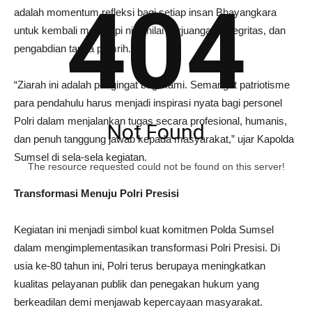
404
adalah momentum refleksi bagi setiap insan Bhayangkara
untuk kembali meresapi nilai-nilai perjuangan, integritas, dan
pengabdian tanpa pamrih.
“Ziarah ini adalah pengingat bagi kami. Semangat patriotisme
para pendahulu harus menjadi inspirasi nyata bagi personel
Polri dalam menjalankan tugas secara profesional, humanis,
Not Found
dan penuh tanggung jawab kepada masyarakat,” ujar Kapolda
Sumsel di sela-sela kegiatan.
The resource requested could not be found on this server!
Transformasi Menuju Polri Presisi
Kegiatan ini menjadi simbol kuat komitmen Polda Sumsel
dalam mengimplementasikan transformasi Polri Presisi. Di
usia ke-80 tahun ini, Polri terus berupaya meningkatkan
kualitas pelayanan publik dan penegakan hukum yang
berkeadilan demi menjawab kepercayaan masyarakat.