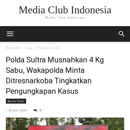
Media Club Indonesia
Media Club Indonesia
Beranda
blog
Halaman 239
Polda Sultra Musnahkan 4 Kg
Sabu, Wakapolda Minta
Ditresnarkoba Tingkatkan
Pengungkapan Kasus
Berita Polisi
-
29 Juni 2024
0