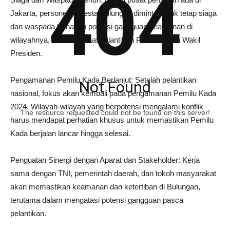
404
Jakarta, personel Polresta Bulungan diminta untuk tetap siaga
dan waspada terhadap potensi gangguan keamanan di
wilayahnya, terutama saat pelantikan Presiden dan Wakil
Presiden.
Pengamanan Pemilu Kada Berlanjut: Setelah pelantikan
Not Found
nasional, fokus akan kembali pada pengamanan Pemilu Kada
2024. Wilayah-wilayah yang berpotensi mengalami konflik
The resource requested could not be found on this server!
harus mendapat perhatian khusus untuk memastikan Pemilu
Kada berjalan lancar hingga selesai.
Penguatan Sinergi dengan Aparat dan Stakeholder: Kerja
sama dengan TNI, pemerintah daerah, dan tokoh masyarakat
akan memastikan keamanan dan ketertiban di Bulungan,
terutama dalam mengatasi potensi gangguan pasca
pelantikan.