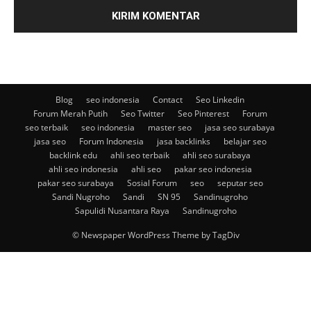
Blog
seo indonesia
Contact
Seo Linkedin
Forum Merah Putih
Seo Twitter
Seo Pinterest
Forum
seo terbaik
seo indonesia
master seo
jasa seo surabaya
jasa seo
Forum Indonesia
jasa backlinks
belajar seo
backlink edu
ahli seo terbaik
ahli seo surabaya
ahli seo indonesia
ahli seo
pakar seo indonesia
pakar seo surabaya
Sosial Forum
seo
seputar seo
Sandi Nugroho
Sandi
SN 95
Sandinugroho
Sapulidi Nusantara Raya
Sandinugroho
© Newspaper WordPress Theme by TagDiv