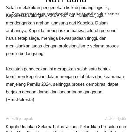
Selain melakukan pengecekan fisik di gudang logistik,
The resource requested could not be found on this server!
Kapolresta Bulungan, AKBP Rofikoh Yunianto, juga
mendengarkan arahan langsung dari Kapolda. Dalam
arahannya, Kapolda menegaskan bahwa seluruh personel
harus tetap siaga, menjaga kewaspadaan tinggi, dan
menjalankan tugas dengan profesionalisme selama proses
pemilu berlangsung.
Kegiatan pengecekan ini merupakan salah satu bentuk
komitmen kepolisian dalam menjaga stabilitas dan keamanan
menjelang Pemilu 2024, sehingga proses demokrasi dapat
berjalan dengan damai dan lancar tanpa gangguan.
(HmsPolresta)
Artikulli paraprak
Artikulli tjetër
Kapolri Ucapkan Selamat atas
Jelang Pelantikan Presiden dan