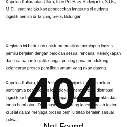
Kapolda Kalimantan Utara, Irjen Pol Hary Sudwijanto, S.I.K.,
M.Si., saat melakukan pengecekan langsung di gudang
logistik pemilu di Tanjung Selor, Bulungan.
Kegiatan ini bertujuan untuk memastikan persiapan logistik
pemilu berjalan dengan baik dan sesuai rencana. Kelengkapan
dan keamanan logistik sangat penting guna mendukung
kelancaran proses pemilihan umum yang akan datang.
404
Kapolda Kaltara, Irjen Pol Hary Sudwijanto, menekankan
pentingnya pengelolaan logistik yang teratur agar distribusi
logistik ke berbagai wilayah dapat dilakukan tepat waktu dan
tanpa hambatan. Distribusi logistik yang lancar adalah faktor
krusial dalam menjaga proses pemilu tetap berjalan sesuai
jadwal.
Not Found