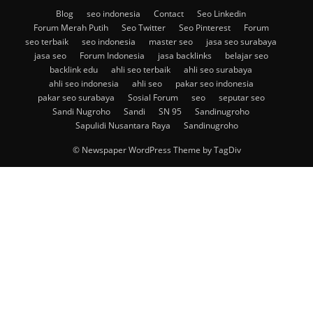
Blog
seo indonesia
Contact
Seo Linkedin
Forum Merah Putih
Seo Twitter
Seo Pinterest
Forum
seo terbaik
seo indonesia
master seo
jasa seo surabaya
jasa seo
Forum Indonesia
jasa backlinks
belajar seo
backlink edu
ahli seo terbaik
ahli seo surabaya
ahli seo indonesia
ahli seo
pakar seo indonesia
pakar seo surabaya
Sosial Forum
seo
seputar seo
Sandi Nugroho
Sandi
SN 95
Sandinugroho
Sapulidi Nusantara Raya
Sandinugroho
© Newspaper WordPress Theme by TagDiv