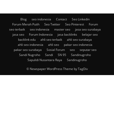
Blog
seo indonesia
Contact
Seo Linkedin
Forum Merah Putih
Seo Twitter
Seo Pinterest
Forum
seo terbaik
seo indonesia
master seo
jasa seo surabaya
jasa seo
Forum Indonesia
jasa backlinks
belajar seo
backlink edu
ahli seo terbaik
ahli seo surabaya
ahli seo indonesia
ahli seo
pakar seo indonesia
pakar seo surabaya
Sosial Forum
seo
seputar seo
Sandi Nugroho
Sandi
SN 95
Sandinugroho
Sapulidi Nusantara Raya
Sandinugroho
© Newspaper WordPress Theme by TagDiv