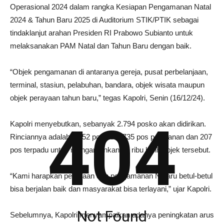
Operasional 2024 dalam rangka Kesiapan Pengamanan Natal
2024 & Tahun Baru 2025 di Auditorium STIK/PTIK sebagai
tindaklanjut arahan Presiden RI Prabowo Subianto untuk
melaksanakan PAM Natal dan Tahun Baru dengan baik.
“Objek pengamanan di antaranya gereja, pusat perbelanjaan,
terminal, stasiun, pelabuhan, bandara, objek wisata maupun
objek perayaan tahun baru,” tegas Kapolri, Senin (16/12/24).
404
Kapolri menyebutkan, sebanyak 2.794 posko akan didirikan.
Rinciannya adalah 1.852 pospam, 735 pos pelayanan dan 207
pos terpadu untuk mengamankan 61 ribu lebih objek tersebut.
“Kami harapkan perayaan dan pengamanan Nataru betul-betul
bisa berjalan baik dan masyarakat bisa terlayani,” ujar Kapolri.
Not Found
Sebelumnya, Kapolri menyampaikan adanya peningkatan arus