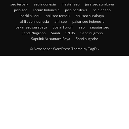
seo terbaik
seo indonesia
master seo
jasa seo surabaya
jasa seo
Forum Indonesia
jasa backlinks
belajar seo
backlink edu
ahli seo terbaik
ahli seo surabaya
ahli seo indonesia
ahli seo
pakar seo indonesia
pakar seo surabaya
Sosial Forum
seo
seputar seo
Sandi Nugroho
Sandi
SN 95
Sandinugroho
Sapulidi Nusantara Raya
Sandinugroho
© Newspaper WordPress Theme by TagDiv