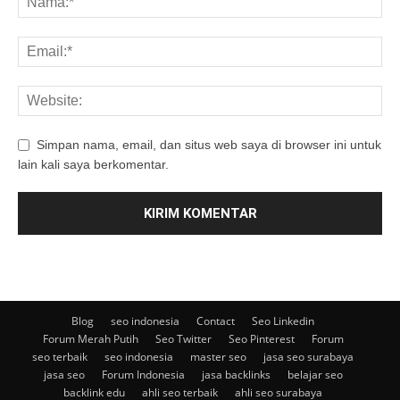
Simpan nama, email, dan situs web saya di browser ini untuk
lain kali saya berkomentar.
Blog
seo indonesia
Contact
Seo Linkedin
Forum Merah Putih
Seo Twitter
Seo Pinterest
Forum
seo terbaik
seo indonesia
master seo
jasa seo surabaya
jasa seo
Forum Indonesia
jasa backlinks
belajar seo
backlink edu
ahli seo terbaik
ahli seo surabaya