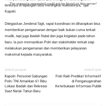
The resource requested could not be found on this server!
tentunya di lapangan bisa meningkat realisasinya,” ujar
Kapolri.
Ditegaskan Jenderal Sigit, rapat koordinasi ini diharapkan bisa
memberikan pengamanan dengan baik bukan cuma terkait
mudik, tapi juga ibadah Natal dan juga kegiatan pada tahun
baru. Ia pun memastikan Polri dan stakeholder terkait siap
melakukan pengamanan dan memberikan pelayanan
maksimal kepada masyarakat.
Artikulli paraprak
Artikulli tjetër
Kapolri: Personel Gabungan
Polri Raih Predikat Informatif
Polri-TNI Amankan 61 Ribu
di Penganugerahan
Lokasi Ibadah dan Rekreasi
Keterbukaan Informasi Publik
Saat Natal-Tahun Baru