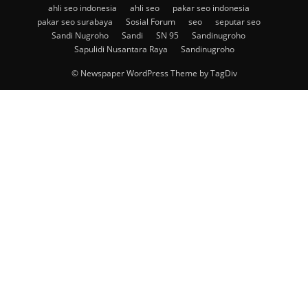
ahli seo indonesia
ahli seo
pakar seo indonesia
pakar seo surabaya
Sosial Forum
seo
seputar seo
Sandi Nugroho
Sandi
SN 95
Sandinugroho
Sapulidi Nusantara Raya
Sandinugroho
© Newspaper WordPress Theme by TagDiv