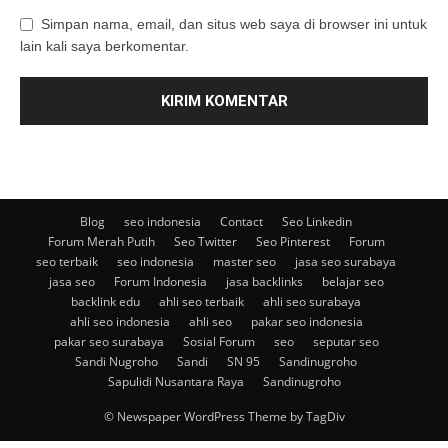
Simpan nama, email, dan situs web saya di browser ini untuk
lain kali saya berkomentar.
Blog
seo indonesia
Contact
Seo Linkedin
Forum Merah Putih
Seo Twitter
Seo Pinterest
Forum
seo terbaik
seo indonesia
master seo
jasa seo surabaya
jasa seo
Forum Indonesia
jasa backlinks
belajar seo
backlink edu
ahli seo terbaik
ahli seo surabaya
ahli seo indonesia
ahli seo
pakar seo indonesia
pakar seo surabaya
Sosial Forum
seo
seputar seo
Sandi Nugroho
Sandi
SN 95
Sandinugroho
Sapulidi Nusantara Raya
Sandinugroho
© Newspaper WordPress Theme by TagDiv