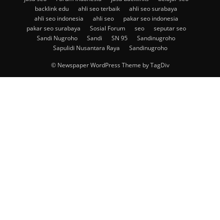
backlink edu
ahli seo terbaik
ahli seo surabaya
ahli seo indonesia
ahli seo
pakar seo indonesia
pakar seo surabaya
Sosial Forum
seo
seputar seo
Sandi Nugroho
Sandi
SN 95
Sandinugroho
Sapulidi Nusantara Raya
Sandinugroho
© Newspaper WordPress Theme by TagDiv