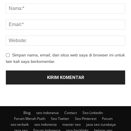
Simpan nama, email, dan situs web saya di browser ini untuk
lain kali saya berkomentar.
Blog
seo indonesia
Contact
Seo Linkedin
Forum Merah Putih
Seo Twitter
Seo Pinterest
Forum
seo terbaik
seo indonesia
master seo
jasa seo surabaya
jasa seo
Forum Indonesia
jasa backlinks
belajar seo