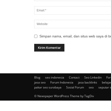
Simpan nama, email, dan situs web saya di br
Blog
seo indonesia
Contact
Seo Linkedin
For
jasa seo
Forum Indonesia
jasa backlinks
belaja
pakar seo surabaya
Sosial Forum
seo
seputar 
© Newspaper WordPress Theme by TagDiv