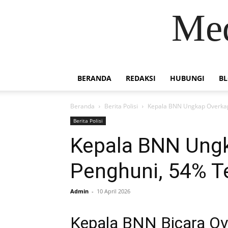
Med
BERANDA
REDAKSI
HUBUNGI
B
Beranda
Berita Polisi
Kepala BNN Ungkap Overkapa
Berita Polisi
Kepala BNN Ungk
Penghuni, 54% Te
Admin
-
10 April 2026
Kepala BNN Bicara Ov