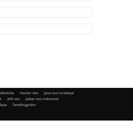
ndonesia
master seo
jasa seo surabaya
a
ahli seo
pakar seo indonesia
Raya
Sandinugroho