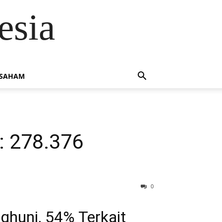
esia
 SAHAM
: 278.376
0
ghuni, 54% Terkait