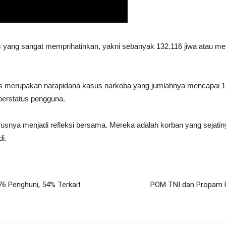
as yang sangat memprihatinkan, yakni sebanyak 132.116 jiwa atau me
tas merupakan narapidana kasus narkoba yang jumlahnya mencapai 15
 berstatus pengguna.
arusnya menjadi refleksi bersama. Mereka adalah korban yang sejat
di.
76 Penghuni, 54% Terkait
POM TNI dan Propam Pol