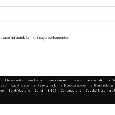
owser ini untuk lain kali saya berkomentar.
um Merah Putih
Seo Twitter
Seo Pinterest
Forum
seo terbaik
seo i
r seo
backlink edu
ahli seo terbaik
ahli seo surabaya
ahli seo indonesi
seo
Sandi Nugroho
Sandi
SN 95
Sandinugroho
Sapulidi Nusantara 