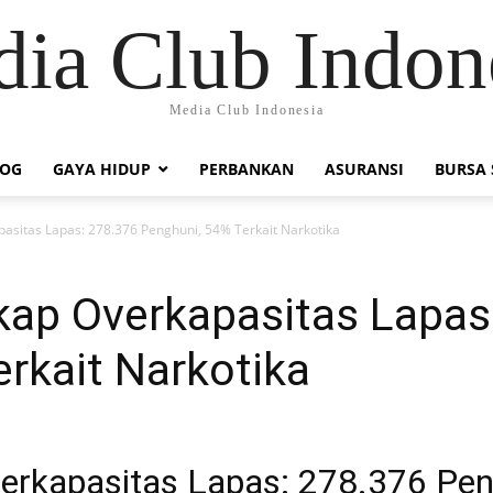
ia Club Indon
Media Club Indonesia
LOG
GAYA HIDUP
PERBANKAN
ASURANSI
BURSA
sitas Lapas: 278.376 Penghuni, 54% Terkait Narkotika
ap Overkapasitas Lapas
rkait Narkotika
erkapasitas Lapas: 278.376 Pen