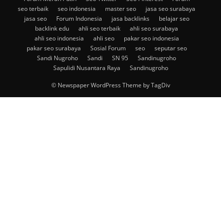
seo terbaik
seo indonesia
master seo
jasa seo surabaya
jasa seo
Forum Indonesia
jasa backlinks
belajar seo
backlink edu
ahli seo terbaik
ahli seo surabaya
ahli seo indonesia
ahli seo
pakar seo indonesia
pakar seo surabaya
Sosial Forum
seo
seputar seo
Sandi Nugroho
Sandi
SN 95
Sandinugroho
Sapulidi Nusantara Raya
Sandinugroho
© Newspaper WordPress Theme by TagDiv