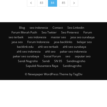
83
84
85
Blog
seo indonesia
Contact
Seo Linkedin
Forum Merah Putih
Seo Twitter
Seo Pinterest
Forum
seo terbaik
seo indonesia
master seo
jasa seo surabaya
jasa seo
Forum Indonesia
jasa backlinks
belajar seo
backlink edu
ahli seo terbaik
ahli seo surabaya
ahli seo indonesia
ahli seo
pakar seo indonesia
pakar seo surabaya
Sosial Forum
seo
seputar seo
Sandi Nugroho
Sandi
SN 95
Sandinugroho
Sapulidi Nusantara Raya
Sandinugroho
© Newspaper WordPress Theme by TagDiv