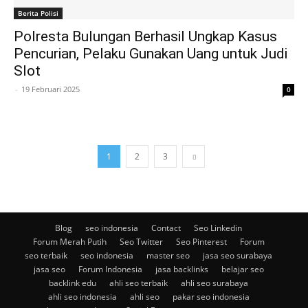
Berita Polisi
Polresta Bulungan Berhasil Ungkap Kasus
Pencurian, Pelaku Gunakan Uang untuk Judi
Slot
-
19 Februari 2025
0
1
2
3
Blog
seo indonesia
Contact
Seo Linkedin
Forum Merah Putih
Seo Twitter
Seo Pinterest
Forum
seo terbaik
seo indonesia
master seo
jasa seo surabaya
jasa seo
Forum Indonesia
jasa backlinks
belajar seo
backlink edu
ahli seo terbaik
ahli seo surabaya
ahli seo indonesia
ahli seo
pakar seo indonesia