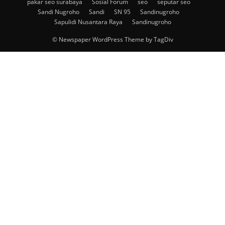
pakar seo surabaya
Sosial Forum
seo
seputar seo
Sandi Nugroho
Sandi
SN 95
Sandinugroho
Sapulidi Nusantara Raya
Sandinugroho
© Newspaper WordPress Theme by TagDiv